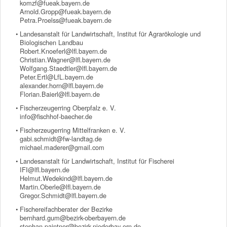
komzf@fueak.bayern.de
Arnold.Gropp@fueak.bayern.de
Petra.Proelss@fueak.bayern.de
• Landesanstalt für Landwirtschaft, Institut für Agrarökologie und
Biologischen Landbau
Robert.Knoeferl@lfl.bayern.de
Christian.Wagner@lfl.bayern.de
Wolfgang.Staedtler@lfl.bayern.de
Peter.Ertl@LfL.bayern.de
alexander.horn@lfl.bayern.de
Florian.Baierl@lfl.bayern.de
• Fischerzeugerring Oberpfalz e. V.
info@fischhof-baecher.de
• Fischerzeugerring Mittelfranken e. V.
gabi.schmidt@fw-landtag.de
michael.maderer@gmail.com
• Landesanstalt für Landwirtschaft, Institut für Fischerei
IFI@lfl.bayern.de
Helmut.Wedekind@lfl.bayern.de
Martin.Oberle@lfl.bayern.de
Gregor.Schmidt@lfl.bayern.de
• Fischereifachberater der Bezirke
bernhard.gum@bezirk-oberbayern.de
stephan.paintner@bezirk-niederbay-ern.de