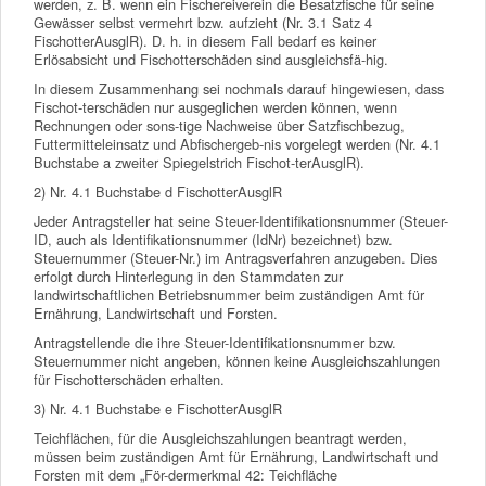
werden, z. B. wenn ein Fischereiverein die Besatzfische für seine
Gewässer selbst vermehrt bzw. aufzieht (Nr. 3.1 Satz 4
FischotterAusglR). D. h. in diesem Fall bedarf es keiner
Erlösabsicht und Fischotterschäden sind ausgleichsfä-hig.
In diesem Zusammenhang sei nochmals darauf hingewiesen, dass
Fischot-terschäden nur ausgeglichen werden können, wenn
Rechnungen oder sons-tige Nachweise über Satzfischbezug,
Futtermitteleinsatz und Abfischergeb-nis vorgelegt werden (Nr. 4.1
Buchstabe a zweiter Spiegelstrich Fischot-terAusglR).
2) Nr. 4.1 Buchstabe d FischotterAusglR
Jeder Antragsteller hat seine Steuer-Identifikationsnummer (Steuer-
ID, auch als Identifikationsnummer (IdNr) bezeichnet) bzw.
Steuernummer (Steuer-Nr.) im Antragsverfahren anzugeben. Dies
erfolgt durch Hinterlegung in den Stammdaten zur
landwirtschaftlichen Betriebsnummer beim zuständigen Amt für
Ernährung, Landwirtschaft und Forsten.
Antragstellende die ihre Steuer-Identifikationsnummer bzw.
Steuernummer nicht angeben, können keine Ausgleichszahlungen
für Fischotterschäden erhalten.
3) Nr. 4.1 Buchstabe e FischotterAusglR
Teichflächen, für die Ausgleichszahlungen beantragt werden,
müssen beim zuständigen Amt für Ernährung, Landwirtschaft und
Forsten mit dem „För-dermerkmal 42: Teichfläche