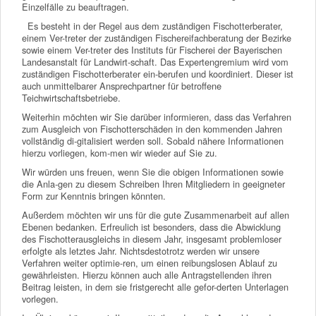
Einzelfälle zu beauftragen.
Es besteht in der Regel aus dem zuständigen Fischotterberater,
einem Ver-treter der zuständigen Fischereifachberatung der Bezirke
sowie einem Ver-treter des Instituts für Fischerei der Bayerischen
Landesanstalt für Landwirt-schaft. Das Expertengremium wird vom
zuständigen Fischotterberater ein-berufen und koordiniert. Dieser ist
auch unmittelbarer Ansprechpartner für betroffene
Teichwirtschaftsbetriebe.
Weiterhin möchten wir Sie darüber informieren, dass das Verfahren
zum Ausgleich von Fischotterschäden in den kommenden Jahren
vollständig di-gitalisiert werden soll. Sobald nähere Informationen
hierzu vorliegen, kom-men wir wieder auf Sie zu.
Wir würden uns freuen, wenn Sie die obigen Informationen sowie
die Anla-gen zu diesem Schreiben Ihren Mitgliedern in geeigneter
Form zur Kenntnis bringen könnten.
Außerdem möchten wir uns für die gute Zusammenarbeit auf allen
Ebenen bedanken. Erfreulich ist besonders, dass die Abwicklung
des Fischotterausgleichs in diesem Jahr, insgesamt problemloser
erfolgte als letztes Jahr. Nichtsdestotrotz werden wir unsere
Verfahren weiter optimie-ren, um einen reibungslosen Ablauf zu
gewährleisten. Hierzu können auch alle Antragstellenden ihren
Beitrag leisten, in dem sie fristgerecht alle gefor-derten Unterlagen
vorlegen.