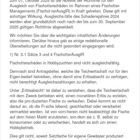
zum 01. Oktober 2025 ist die Novelle der Richtlinie für den
Ausgleich von Fischotterschäden im Rahmen eines Fischotter-
Managements (Fischot-terAusglR) in Kraft getreten. Diese gilt mit
sofortiger Wirkung. Ausgleichs-fälle des Schadensjahres 2024
werden aber grundsätzlich noch nach der bis zum 30. September
2025 gültigen Richtlinie abgewickelt.
Wir möchten Sie über die wichtigsten inhaltlichen Änderungen
informieren. Darüber hinaus gab es einige redaktionelle
Überarbeitungen auf die nicht gesondert eingegangen wird.
1) Nr. 3.1 Sätze 3 und 4 FischotterAusglR
Fischotterschäden in Hobbyzuchten sind nicht ausgleichsfähig.
Demnach sind Antragsteller, welche die Teichwirtschaft nur für den
Eigen-bedarf betreiben, ohne damit eine Erlösabsicht zu verfolgen,
nicht berechtigt Ausgleichszahlungen zu erhalten.
Unter „Erlösabsicht“ ist dabei zu verstehen, dass die Teichwirtschaft
mit dem Zweck betrieben wird, einen monetären Erlös zu erzielen,
also die pro-duzierten Fische zu verkaufen. Dabei kommt es nicht
darauf an, ob die Fi-sche lebend, geschlachtet oder verarbeitet
vermarktet werden. Ist von vorn-herein nicht beabsichtigt die Fische
auf dem freien Markt anzubieten, son-dern sie z. B. selbst zu
konsumieren oder zu verschenken, handelt es sich um einen
Hobbybetrieb.
Dies gilt nicht, soweit Satzfische für eigene Gewässer produziert