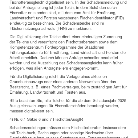
Fischotterausgleich“ digitalisiert sein. In der Schadensmeldung und
bei der Antragstellung ist jeder Teich, in dem Schä-den durch
Fischotter entstanden sind, mit dem vom Amt für Ernährung,
Landwirtschaft und Forsten vergebenen Flächenidentifikator (FID)
eindeu-tig zu bezeichnen. Die Schadensteiche sind im
Flächennutzungsnachweis (FNN) zu markieren.
Die Digitalisierung der Teiche dient einer eindeutigen Zuordnung
der Tei-che und vereinfacht den Fischotterberatern sowie dem
Kompetenzzentrum Förderprogramme der Staatlichen
Führungsakademie für Ernährung, Land-wirtschaft und Forsten die
Arbeit erheblich. Dadurch können Anträge schneller bearbeitet
werden und die Auszahlung des Schadensausgleichs kann früher
erfolgen, was allen Antragstellern entgegenkommt.
Für die Digitalisierung reicht die Vorlage eines aktuellen
Grundbuchauszugs oder eines anderen Nachweises über das
Besitzrecht, z. B. eines Pachtvertra-ges, beim zuständigen Amt für
Ernährung, Landwirtschaft und Forsten aus.
Bitte beachten Sie, alle Teiche, für die ab dem Schadensjahr 2025
Aus-gleichszahlungen für Fischotterschäden beantragt werden,
müssen digitali-siert sein.
4) Nr. 6.1 Sätze 6 und 7 FischotterAusglR
Schadensmeldungen müssen dem Fischotterberater, insbesondere
mit Teich-buch, Rechnungen oder sonstige Nachweise über
Satzfischbezug bzw. ei-gene Satzfischzucht, Futtermitteleinsatz und