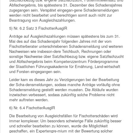
Abfischergebnis, bis spätestens 31. Dezember des Schadensjahres
zugegangen sein. Verspätet eingegan-gene Schadensmeldungen
werden nicht bearbeitet und berechtigen somit auch nicht zur
Beantragung von Ausgleichszahlungen.
5) Nr. 6.2 Satz 3 FischotterAusglR
Anträge auf Ausgleichszahlungen müssen spätestens bis zum 31.
Mai des auf das Schadensjahr folgenden Jahres mit der vom
Fischotterberater unterschriebenen Schadensmeldung und weiteren
Nachweisen wie insbeson-dere Teichbuch, Rechnungen oder
sonstige Nachweise über Satzfischbezug bzw. eigene Satzfischzucht
und Abfischergebnis beim Kompetenzzentrum Förderprogramme
der Staatlichen Führungsakademie für Ernährung, Land-wirtschaft
und Forsten eingegangen sein.
Leider kam es dieses Jahr zu Verzögerungen bei der Bearbeitung
der Scha-densmeldungen, sodass manche Anträge vorläufig ohne
Schadensmeldung gestellt werden mussten. Die Abläufe wurden
inzwischen verbessert, sodass zukünftig solche Probleme nicht
mehr auftreten werden.
6) Nr. 6.4 FischotterAusglR
Die Bearbeitung von Ausgleichsfällen für Fischotterschäden wird
immer komplexer. Um besonders schwierige Fälle zukünftig besser
und schneller bearbeiten zu können, wurde die Möglichkeit
geschaffen, ein Expertengre-mium mit der Bewertung solcher